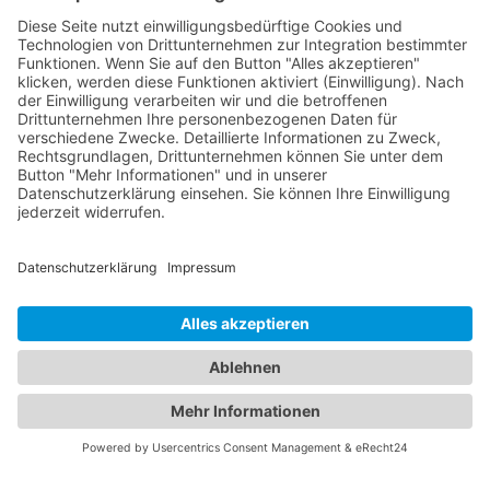
Kontakt
Fraunhoferstr. 33, 80469 München
Anna: +49 176 2275 1446
Kristina: +49 173 2803 382
info@akurate-linguistics.de