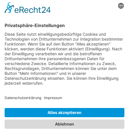
Kontakt
Fraunhoferstr. 33, 80469 München
Anna: +49 176 2275 1446
Kristina: +49 173 2803 382
info@akurate-linguistics.de